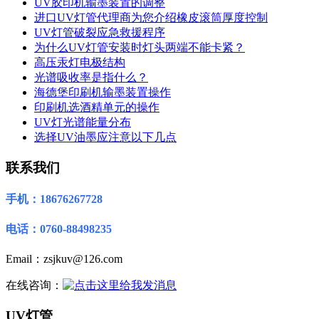
UV胶印机输墨装置的调整
进口UV灯管代理商为您介绍橡皮滚筒厚度控制
UV灯管破裂应急救援程序
为什么UV灯管安装时灯头两端不能卡紧？
高压汞灯电极结构
光谱吸收率是指什么？
海德堡印刷机输墨装置操作
印刷机选酒精单元的操作
UV灯光谱能量分布
选择UV油墨应注意以下几点
联系我们
手机：18676267728
电话：0760-88498235
Email：zsjkuv@126.com
在线咨询：
UV灯管