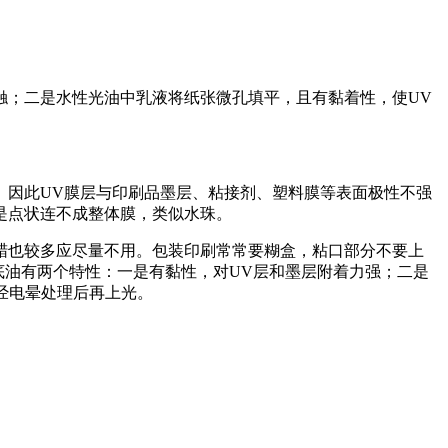
触；二是水性光油中乳液将纸张微孔填平，且有黏着性，使UV
。因此UV膜层与印刷品墨层、粘接剂、塑料膜等表面极性不强
是点状连不成整体膜，类似水珠。
蜡也较多应尽量不用。包装印刷常常要糊盒，粘口部分不要上
底油有两个特性：一是有黏性，对UV层和墨层附着力强；二是
需经电晕处理后再上光。