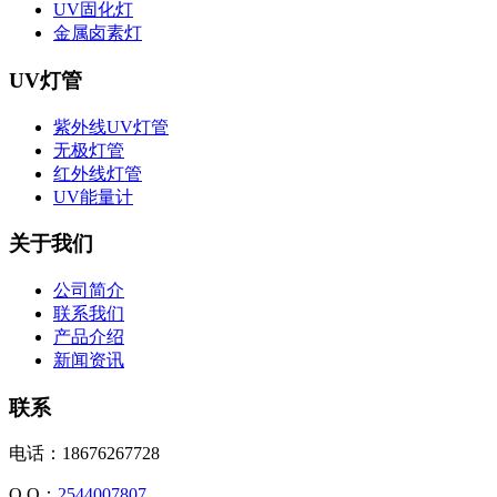
UV固化灯
金属卤素灯
UV灯管
紫外线UV灯管
无极灯管
红外线灯管
UV能量计
关于我们
公司简介
联系我们
产品介绍
新闻资讯
联系
电话：18676267728
Q Q：
2544007807