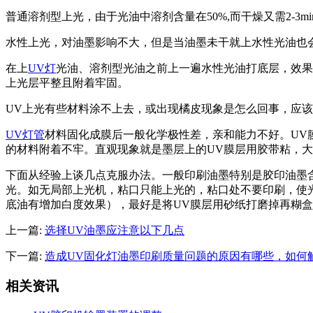
普通溶剂型上光，由于光油中溶剂含量在50%,而干燥又需2-3
水性上光，对油墨影响不大，但是当油墨未干就上水性光油也
在上
UV灯
光油、溶剂型光油之前上一遍水性光油打底层，效果
上光层平整且附着牢固。
UV上光有些材料涂不上去，或出现橘皮现象是怎么回事，应
UV灯管
材料固化成膜后一般化学极性差，亲和能力不好。UV
的材料附着不牢。直观现象就是墨层上的UV膜层用胶带粘，
下面从经验上谈几点克服办法。一般印刷油墨特别是胶印油墨
光。如无局部上光机，粘口只能上光的，粘口处不要印刷，使光
底油有增加白度效果），最好是将UV膜层用砂纸打磨掉再糊盒。
上一篇:
选择UV油墨应注意以下几点
下一篇:
造成UV固化灯油墨印刷质量问题的原因有哪些，如何
相关资讯