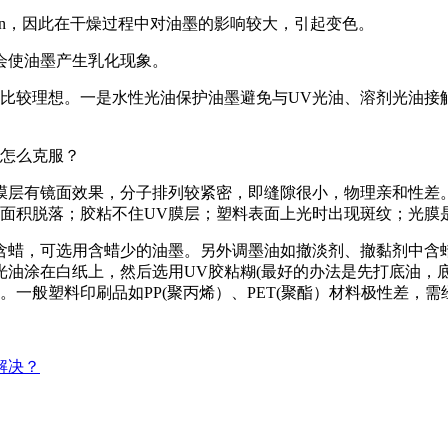
min，因此在干燥过程中对油墨的影响较大，引起变色。
会使油墨产生乳化现象。
比较理想。一是水性光油保护油墨避免与UV光油、溶剂光油接
该怎么克服？
膜层有镜面效果，分子排列较紧密，即缝隙很小，物理亲和性差
大面积脱落；胶粘不住UV膜层；塑料表面上光时出现斑纹；光膜
含蜡，可选用含蜡少的油墨。另外调墨油如撤淡剂、撤黏剂中含
油涂在白纸上，然后选用UV胶粘糊(最好的办法是先打底油，
一般塑料印刷品如PP(聚丙烯）、PET(聚酯）材料极性差，
解决？