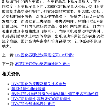
即所谓“5个9”的石英管）。石英在高温 下挥发量很大，在不
同温度下石英挥发量不同，2500°C时挥发量达40%，使用石英
玻璃制造高功率灯管时，灯管冷却非常重要。用风或水冷却，
若冷却时间不够长，灯管工作在高温下，管壁内部石英开始挥
发成气体，而管壁看上去发白，失去透明性，严重阻 挡UV光
照射出来。当灯内气体压强过高，引起灯内气体湍流，灯内电
弧由直线形变成曲线形（蛇形）。当蛇形电弧飘动得厉害时，
电弧碰到玻璃壳上把灯管烧毁，出现玻璃管局部凸起或把管壁
烧个窟窿。因此高功率密度灯管直径要 大，让电弧碰不到玻
璃壳。
上一篇:
UV固化器哪些故障需报灭UV灯管?
下一篇:
石英UV灯管内壁表面涂层的要求
相关资讯
UV灯固化的原理及相关技术参数
印刷机特性曲线按键
无极灯管以自己独有的性能优势占领了更多市场份额
UV灯启动特性,高压汞灯的启动特性
UV灯管冷却通风设计要点