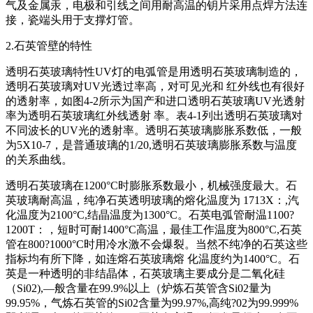
气及金属汞，电极和引线之间用耐高温的钥片采用点焊方法连
接，瓷端头用于支撑灯管。
2.石英管壁的特性
透明石英玻璃特性UV灯的电弧管是用透明石英玻璃制造的，
透明石英玻璃对UV光透过率高，对可见光和 红外线也有很好
的透射率，如图4-2所示为国产和进口透明石英玻璃UV光透射
率为透明石英玻璃红外线透射 率。表4-1列出透明石英玻璃对
不同波长的UV光的透射率。透明石英玻璃膨胀系数低，一般
为5X10-7，是普通玻璃的1/20,透明石英玻璃膨胀系数与温度
的关系曲线。
透明石英玻璃在1200°C时膨胀系数最小，机械强度最大。石
英玻璃耐高温，纯净石英透明玻璃的熔化温度为 1713X：,汽
化温度为2100°C,结晶温度为1300°C。石英电弧管耐温1100?
1200T：，短时可耐1400°C高温，最佳工作温度为800°C,石英
管在800?1000°C时用冷水激不会爆裂。当然不纯净的石英这些
指标均有所下降，如连熔石英玻璃熔 化温度约为1400°C。石
英是一种透明的非结晶体，石英玻璃主要成分是二氧化硅
（Si02),—般含量在99.9%以上（炉炼石英管含Si02量为
99.95%，气炼石英管的Si02含量为99.97%,高纯?02为99.999%