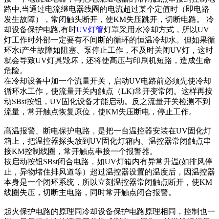
路中,当通过电流继电器线圈的电流超过某个定值时（即电路
发生故障），常闭触头断开，使KM失压跳开，切断电路。
冷
却设备保护电路,有时
UV灯管
灯罩采用水冷却方式，所以UV
灯工作时外部一定要有不间断的循环的恒温冷却水。但如果循
环水i产生故障如阻塞、泵停止工作，不及时关闭UV灯，这时
就会导致UV灯具毁坏，还将使髙压与印刷机短路，造成生命
危险。
在冷却设备中加一个流量开关，启动UV电路前必须先使冷却
循环水工作，使流量开关内触点（LK)常开变常闭。这样再按
动SBst按钮，UV固化设备才能启动。反之流量开关检测不到
流量，常开触点恢复原位，使KM失压断电，停止工作。
髙温报警、断电保护电路，是把一台温控器安装在UV固化灯
箱上，把温控器探头放到UV固化灯箱内。温控器常闭触点串
接KM控制线圈，常开触点串接一个报警器。
按启动按钮SBst闭合电路，如UV灯箱内有异常升温(如排风停
止，异物堵住排风道等）超过温控器设置的温度后，因温控器
本身是一个闭环系统，所以立刻温控器常闭触点断开，使KM
线圈失压，切断主电路，同时常开触点闭合报警。
起火保护电路的原理同冷却设备保护电路原理相同，控制也一