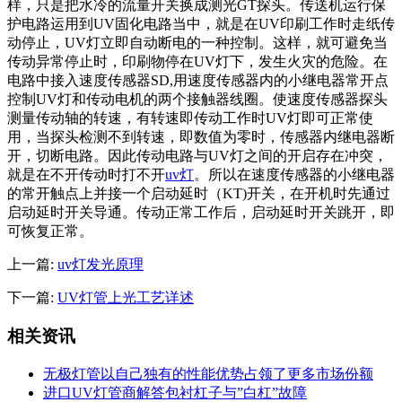
样，只是把水冷的流量开关换成测光GT探头。传送机运行保
护电路运用到UV固化电路当中，就是在UV印刷工作时走纸传
动停止，UV灯立即自动断电的一种控制。这样，就可避免当
传动异常停止时，印刷物停在UV灯下，发生火灾的危险。在
电路中接入速度传感器SD,用速度传感器内的小继电器常开点
控制UV灯和传动电机的两个接触器线圈。使速度传感器探头
测量传动轴的转速，有转速即传动工作时UV灯即可正常使
用，当探头检测不到转速，即数值为零时，传感器内继电器断
开，切断电路。因此传动电路与UV灯之间的开启存在冲突，
就是在不开传动时打不开
uv灯
。所以在速度传感器的小继电器
的常开触点上并接一个启动延时（KT)开关，在开机时先通过
启动延时开关导通。传动正常工作后，启动延时开关跳开，即
可恢复正常。
上一篇:
uv灯发光原理
下一篇:
UV灯管上光工艺详述
相关资讯
无极灯管以自己独有的性能优势占领了更多市场份额
进口UV灯管商解答包衬杠子与”白杠”故障