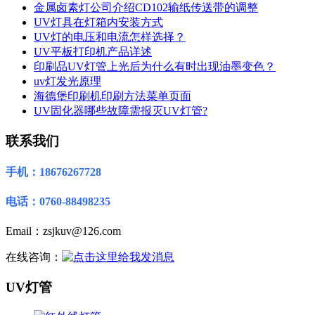
金属卤素灯公司介绍CD102输纸传送带的调整
UV灯具在灯箱内安装方式
UV灯的电压和电流怎样选择？
UV平板打印机产品详述
印刷品UV灯管上光后为什么有时出现油墨变色？
uv灯发光原理
海德堡印刷机印刷方法菜单页面
UV固化器哪些故障需报灭UV灯管?
联系我们
手机：18676267728
电话：0760-88498235
Email：zsjkuv@126.com
在线咨询：
UV灯管