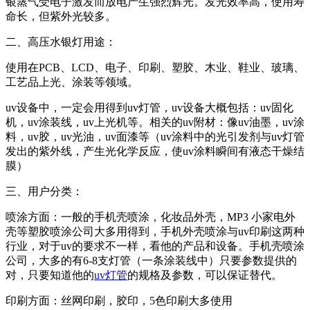
银蒸气受电子激发而放电产生强烈辉光。发光效率高，使用寿
命长，但紫外光较多。
二、高压水银灯用途：
使用在PCB、LCD、电子、印刷、塑胶、木业、鞋业、玻璃、
工艺品上光、涂装等领域。
uv设备中，一定会用得到uv灯管，uv设备大概包括：uv固化
机，uv涂装线，uv上光机等。相关的uv附材：像uv油墨，uv涂
料，uv胶，uv光油，uv面漆等（uv涂料中的光引发剂与uv灯管
发出的紫外线，产生光化学反应，使uv涂料瞬间有液态干燥结
膜）
三、用户分类：
喷涂方面：一般的手机壳喷涂，化妆品外壳，MP3 小家电外
壳等塑胶喷涂公司大多用得到，手机外壳喷涂与uv印刷这两种
行业，对于uv的要求不一样，看他的产品和设备。手机壳喷涂
公司，大多的有6-8支灯管（一条涂装线中）只要参数提供的
对，只要知道他的
uv灯管
的规格及参数，可以保证替代。
印刷方面：丝网印刷，胶印，5色印刷大多使用