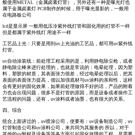
般使用METAL（金属卤素灯管），另外还有一种是曝光灯也
属于金属卤素灯 PCB制作的时候，用于曝光显影的，一般用
在电路板公司
lcd是显示屏 一般用低压冷紫外线灯管和固化用的灯管不一样
但是都属于紫外线灯 用途不一样
工艺品上光：只要是用到uv上光油的工艺品，都可用uv紫外线
灯管。
uv自动涂装线：前处理工程采用的是，利用静电除尘枪，或者
静电除尘棒来进行处理的，也就是常说的：电晕处理，因为塑
料，塑胶的材质，其表面张力很差，经过电晕处理以后，把其
表面的表面张力提高，借以加强底材与uv涂料的亲和性，这样
会有更好的固化效果，如果前处理做得不好的话，产品的附着
力也会出现问题，很多不是灯管的原因，而是设备或者操作工
艺流程的问题，还有，uv涂料或者油墨，也有很大的关系。
四、综合
统合上面讲过的，uv喷涂公司，使要有：uv设备制造公司，uv
灯管制造公司和uv涂料公司，来共同为其服务的 所以，对于
其他的uv附材及设备等等各方面引起固化故障的工程，是需要