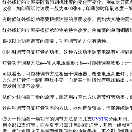
红外线灯的功率要随着印刷机速度的变化而变化。例如对开四色胶
改变，如印薄纸时速度一般为8000张/h，印薄膜时印刷速度一般在
有时候红外线灯功率要根据油墨的厚度改变。例如大实地需髙
红外线灯的功率要根据承印物的特性改变。例如薄的单面铜版
根据以上功率调节的需要，功率调节的方法有两种。
①同时调节每支灯管的功率。这种方法功率调节电路有可控硅
灯管功率调整方法a—输入电压波形；b—可控硅调整波形；c
可以看出，可控硅调节方法相当于调压器，改变电压高低灯，
方法是灯管任一瞬间电压不变，而是某一时段没有电压输出，相
管发射光谱不改变。
从红外线油墨干燥的原理，应选用占空比方法调节灯管功率，
这两种调节每支灯管功率的方法，器件造价较高，但能连续调
②另一种油墨干燥功率的调节方法是把几支
UV灯管
分组开闭。
启全部12支灯管，而在夏季只需开启6-8支灯管，开第一组
发，此时水吸收了热量而纸张吸收的热量很少，不会引起纸张变