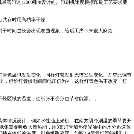
髙印速12000张/h设计的。印刷机速度根据印刷工艺要求要
点共存时用髙功率干燥。
烘干时间过长会出现卷曲现象，给后工序带来很大麻烦。
灯管色温也发生变化，同样灯管发射光谱发生变化。占空比调节
输出，但给灯管供电瞬间电压仍为V，这样灯管色温不改变，灯
干燥区域的温度，使纸张不变形也节省能源。，
具体情况设计。例如水性油上光机，在南方阴冷潮湿的季节要开
的纸张需要吸收大量热能，用3支灯管加热使光油中的水分迅速蒸
持在较低的温度，以免纸张变形。如图2-9所示灯管的排列方