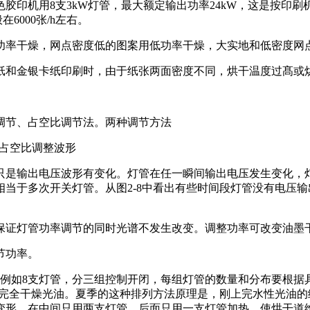
印机用8支3kW灯管，最大额定输出功率24kW，这是按印刷机最
6000张/h左右。
功率干燥，网点密度低的图案用低功率干燥，大实地和低密度网
纸和金银卡纸印刷时，由于纸张两面密度不同，烘干温度过髙或
调节、占空比调节法。两种调节方法
一占空比调整波形
只是输出电压波形有变化。灯管在任一瞬间输出电压发生变化，
当于多次开关灯管。从图2-8中看出有些时间段灯管没有电压
保证灯管功率调节的同时光谱不发生改变。调整功率可改变油墨
节功率。
例如8支灯管，分三组控制开闭，每组灯管的数量和分布要根据
就可完全干燥光油。夏季的这种排列方法原理是，刚上完水性光油
形。在中间只用两支灯管，后面只用一支灯管加热，使烘干道维