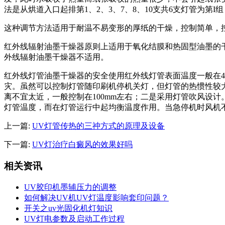
法是从烘道入口起排第1、2、3、7、8、10支共6支灯管为第I组
这种调节方法适用于耐温不易变形的厚纸的干燥，控制简单，
红外线辐射油墨干燥器原则上适用于氧化结膜和热固型油墨的
外线辐射油墨干燥器不适用。
红外线灯管油墨干燥器的安全使用红外线灯管表面温度一般在4
灾。虽然可以控制灯管随印刷机停机关灯，但灯管的热惯性较
离不宜太近，一般控制在100mm左右；二是采用灯管吹风设
灯管温度，而在灯管运行中起均衡温度作用。当急停机时风机
上一篇:
UV灯管传热的三祌方式的原理及设备
下一篇:
UV灯治疗白癜风的效果好吗
相关资讯
UV胶印机墨辅压力的调整
如何解决UV机UV灯温度影响套印问题？
开关之uv光固化机灯知识
UV灯电参数及启动工作过程